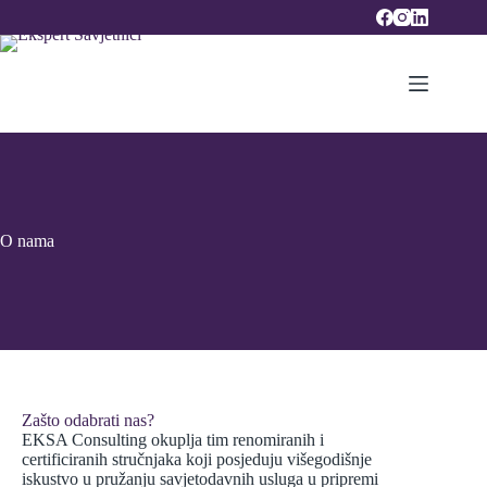
Skip
to
content
O nama
Zašto odabrati nas?
EKSA Consulting okuplja tim renomiranih i
certificiranih stručnjaka koji posjeduju višegodišnje
iskustvo u pružanju savjetodavnih usluga u pripremi