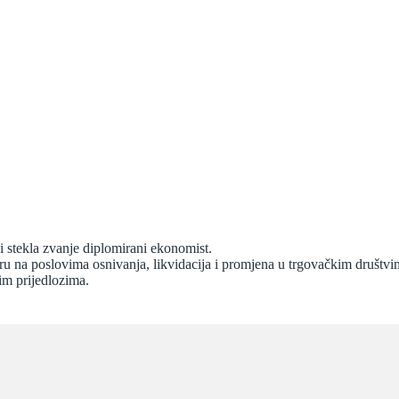
 stekla zvanje diplomirani ekonomist.
ru na poslovima osnivanja, likvidacija i promjena u trgovačkim društvim
im prijedlozima.