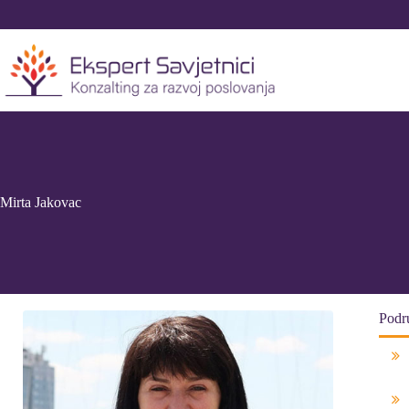
Skip
to
content
Mirta Jakovac
Podru