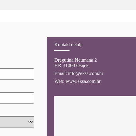
Kontakt detalji
Dragutina Neumana 2
HR-31000 Osijek
Email:
info@eksa.com.hr
Web:
www.eksa.com.hr