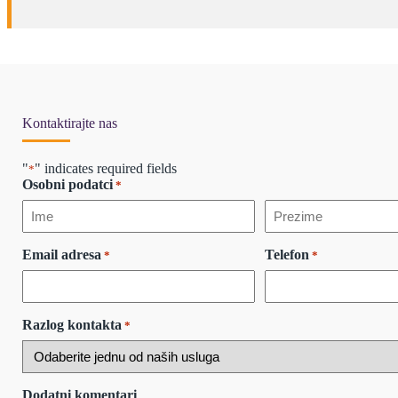
Kontaktirajte nas
"
" indicates required fields
*
Osobni podatci
*
First
Last
Email adresa
Telefon
*
*
Razlog kontakta
*
Dodatni komentari