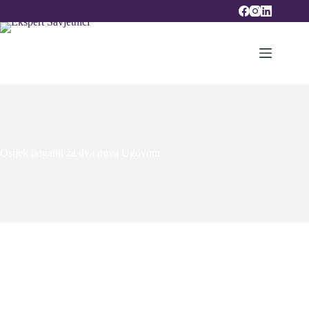
Skip
to
content
Osijek bogatiji za dva nova Ugovora