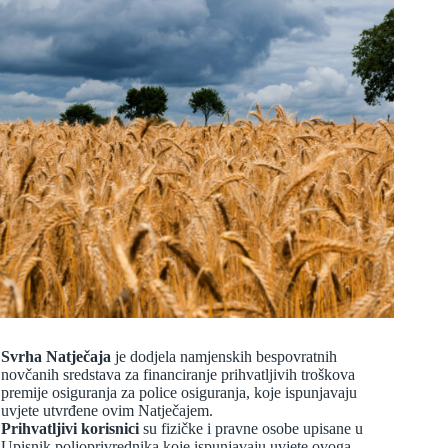
Svrha Natječaja
je dodjela namjenskih bespovratnih
novčanih sredstava za financiranje prihvatljivih troškova
premije osiguranja za police osiguranja, koje ispunjavaju
uvjete utvrđene ovim Natječajem.
Prihvatljivi korisnici
su fizičke i pravne osobe upisane u
Upisnik poljoprivrednika koje ispunjavaju uvjete ovoga