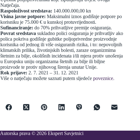
Natječaja.
Raspoloživost sredstava:
140.000.000,00 kn
Visina javne potpore:
Maksimalni iznos godišnje potpore po
korisniku je 75.000 € u kunskoj protuvrijednosti.
Sufinanciranje:
do 70% prihvatljive premije osiguranja.
Povrat sredstava
sukladno polici osiguranja je prihvatljiv ako
polica pokriva godišnje gubitke poljoprivredne proizvodnje
korisnika od jednog ili više osiguranih rizika, i to: nepovoljnih
klimatskih prilika, životinjskih bolesti, zaraze organizmima
štetnim za bilje, okolišnih incidenata i/ili mjera protiv unošenja
u Europsku uniju organizama štetnih za bilje ili biljne
proizvode te protiv njihovog širenja unutar Unije.
Rok prijave:
2. 7. 2021 – 31. 12. 2021
Više o natječaju možete saznati putem sljedeće
poveznice.
Autorska prava © 2026 Ekspert Savjetnici